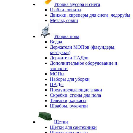
Уборка мусора и снега
Грабли, лопаты
Движки, скреперы для снега, ледорубы
Метлы, совки
Уборка пола
Ведра
Держатели МОПов (флаундеры,
кентукки)
Держатели ПАДов
Дополнительное оборудование и
запчасти
МОПы
Наборы для уборки
ПАДы
Предупреждающие знаки
Скребки, сгоны для пола
Тележки, каркасы
Швабры, рукоятки
Щетки
Щетки для сантехники
Щетки для посуды