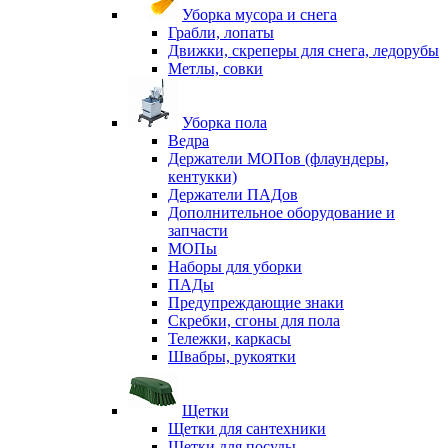
Уборка мусора и снега
Грабли, лопаты
Движки, скреперы для снега, ледорубы
Метлы, совки
Уборка пола
Ведра
Держатели МОПов (флаундеры,
кентукки)
Держатели ПАДов
Дополнительное оборудование и
запчасти
МОПы
Наборы для уборки
ПАДы
Предупреждающие знаки
Скребки, сгоны для пола
Тележки, каркасы
Швабры, рукоятки
Щетки
Щетки для сантехники
Щетки для посуды