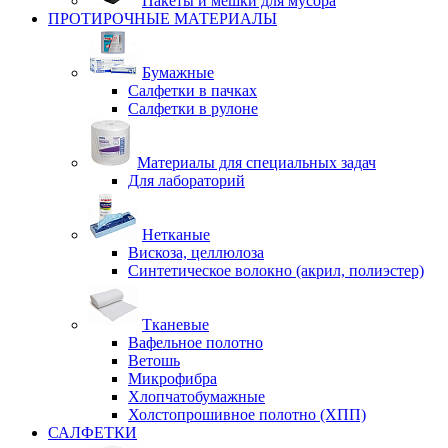
Пакеты и мешки для мусора
ПРОТИРОЧНЫЕ МАТЕРИАЛЫ
Бумажные
Салфетки в пачках
Салфетки в рулоне
Материалы для специальных задач
Для лабораторий
Нетканые
Вискоза, целлюлоза
Синтетическое волокно (акрил, полиэстер)
Тканевые
Вафельное полотно
Ветошь
Микрофибра
Хлопчатобумажные
Холстопрошивное полотно (ХПП)
САЛФЕТКИ