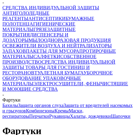
-
СРЕДСТВА ИНДИВИДУАЛЬНОЙ ЗАЩИТЫ
АНТИГОЛОЛЕДНЫЕ
РЕАГЕНТЫ
АНТИСЕПТИКИ
БУМАЖНЫЕ
ПОЛОТЕНЦА
ГИГИЕНИЧЕСКИЕ
МАТЕРИАЛЫ
ГРЯЗЕЗАЩИТНЫЕ
ПОКРЫТИЯ
ДИСПЕНСЕРЫ И
ДОЗАТОРЫ
МЫЛО
ОДНОРАЗОВАЯ ПРОДУКЦИЯ
ОСВЕЖИТЕЛИ ВОЗДУХА И НЕЙТРАЛИЗАТОРЫ
ЗАПАХОВ
ПАКЕТЫ ДЛЯ МУСОРА
ПРОТИРОЧНЫЕ
МАТЕРИАЛЫ
САЛФЕТКИ
СОБСТВЕННОЕ
ПРОИЗВОДСТВО
СРЕДСТВА ИНДИВИДУАЛЬНОЙ
ЗАЩИТЫ
ТОВАРЫ ДЛЯ ГОСТИНИЦ И
РЕСТОРАНОВ
ТУАЛЕТНАЯ БУМАГА
УБОРОЧНОЕ
ОБОРУДОВАНИЕ
УПАКОВОЧНЫЕ
МАТЕРИАЛЫ
ЭЛЕКТРОСУШИТЕЛИ, ФЕНЫ
ЧИСТЯЩИЕ
И МОЮЩИЕ СРЕДСТВА
-
Фартуки
Бахилы
Защита органов слуха
Защита от вредителей насекомых
и грызунов
Комбинезоны
Кремы
Маски,
респираторы
Перчатки
Рукавицы
Халаты, дождевики
Шапочки
Фартуки