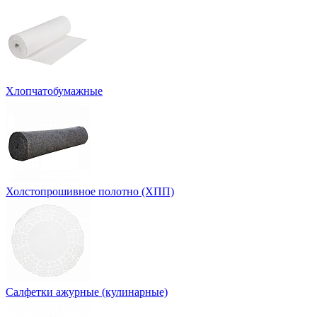
Хлопчатобумажные
Холстопрошивное полотно (ХПП)
Салфетки ажурные (кулинарные)