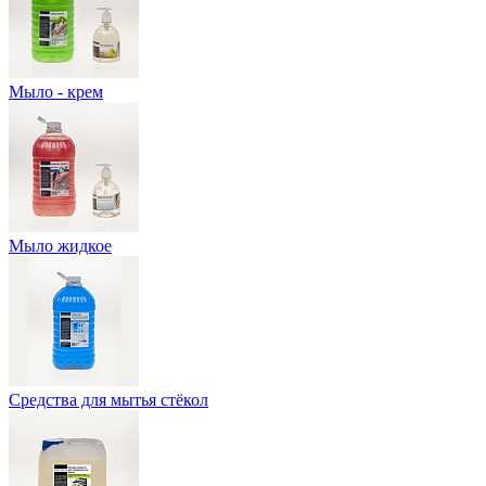
Мыло - крем
Мыло жидкое
Средства для мытья стёкол