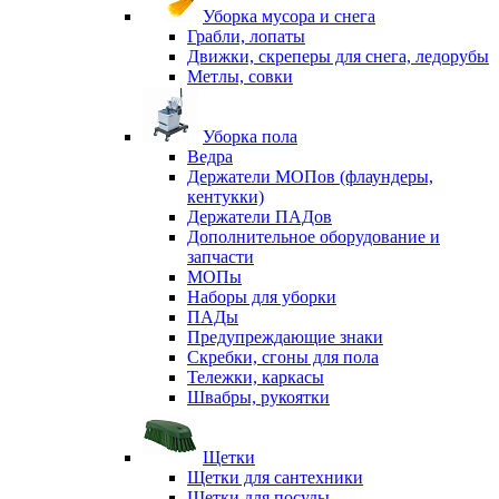
Уборка мусора и снега
Грабли, лопаты
Движки, скреперы для снега, ледорубы
Метлы, совки
Уборка пола
Ведра
Держатели МОПов (флаундеры,
кентукки)
Держатели ПАДов
Дополнительное оборудование и
запчасти
МОПы
Наборы для уборки
ПАДы
Предупреждающие знаки
Скребки, сгоны для пола
Тележки, каркасы
Швабры, рукоятки
Щетки
Щетки для сантехники
Щетки для посуды