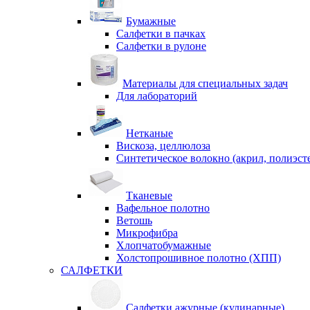
Бумажные
Салфетки в пачках
Салфетки в рулоне
Материалы для специальных задач
Для лабораторий
Нетканые
Вискоза, целлюлоза
Синтетическое волокно (акрил, полиэст
Тканевые
Вафельное полотно
Ветошь
Микрофибра
Хлопчатобумажные
Холстопрошивное полотно (ХПП)
САЛФЕТКИ
Салфетки ажурные (кулинарные)