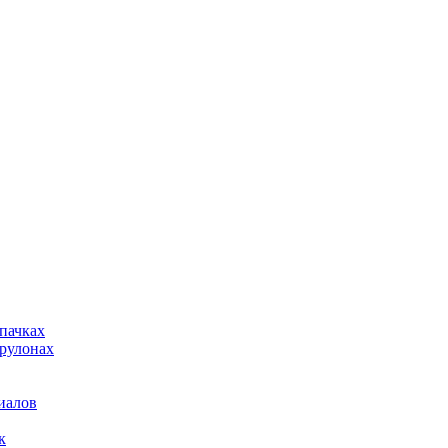
пачках
рулонах
иалов
к