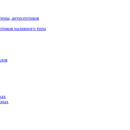
пены, антисептиков
птиков наливного типа
алов
ках
онах