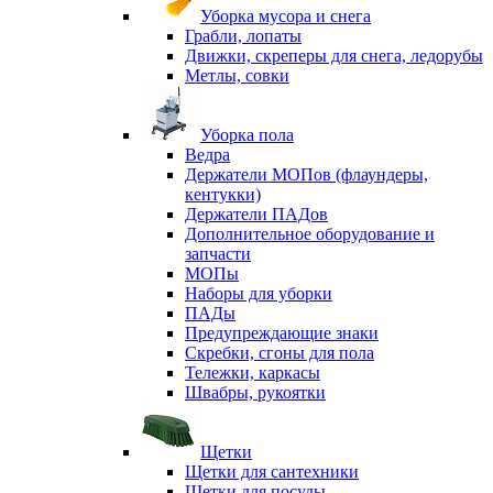
Уборка мусора и снега
Грабли, лопаты
Движки, скреперы для снега, ледорубы
Метлы, совки
Уборка пола
Ведра
Держатели МОПов (флаундеры,
кентукки)
Держатели ПАДов
Дополнительное оборудование и
запчасти
МОПы
Наборы для уборки
ПАДы
Предупреждающие знаки
Скребки, сгоны для пола
Тележки, каркасы
Швабры, рукоятки
Щетки
Щетки для сантехники
Щетки для посуды