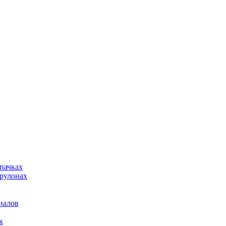
пачках
рулонах
иалов
к