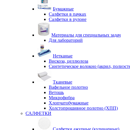
Бумажные
Салфетки в пачках
Салфетки в рулоне
Материалы для специальных задач
Для лабораторий
Нетканые
Вискоза, целлюлоза
Синтетическое волокно (акрил, полиэст
Тканевые
Вафельное полотно
Ветошь
Микрофибра
Хлопчатобумажные
Холстопрошивное полотно (ХПП)
САЛФЕТКИ
Салфетки ажурные (кулинарные)