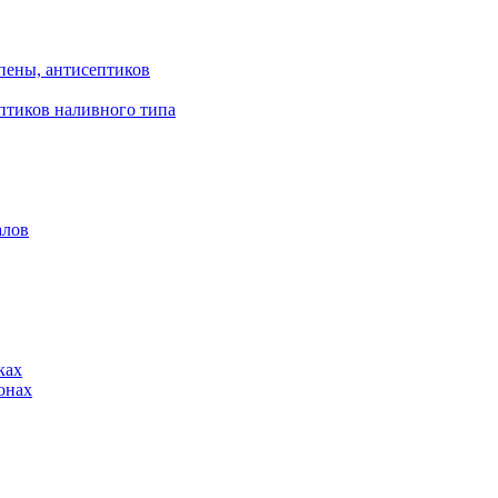
пены, антисептиков
птиков наливного типа
алов
ках
онах