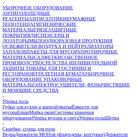
-
УБОРОЧНОЕ ОБОРУДОВАНИЕ
АНТИГОЛОЛЕДНЫЕ
РЕАГЕНТЫ
АНТИСЕПТИКИ
БУМАЖНЫЕ
ПОЛОТЕНЦА
ГИГИЕНИЧЕСКИЕ
МАТЕРИАЛЫ
ГРЯЗЕЗАЩИТНЫЕ
ПОКРЫТИЯ
ДИСПЕНСЕРЫ И
ДОЗАТОРЫ
МЫЛО
ОДНОРАЗОВАЯ ПРОДУКЦИЯ
ОСВЕЖИТЕЛИ ВОЗДУХА И НЕЙТРАЛИЗАТОРЫ
ЗАПАХОВ
ПАКЕТЫ ДЛЯ МУСОРА
ПРОТИРОЧНЫЕ
МАТЕРИАЛЫ
САЛФЕТКИ
СОБСТВЕННОЕ
ПРОИЗВОДСТВО
СРЕДСТВА ИНДИВИДУАЛЬНОЙ
ЗАЩИТЫ
ТОВАРЫ ДЛЯ ГОСТИНИЦ И
РЕСТОРАНОВ
ТУАЛЕТНАЯ БУМАГА
УБОРОЧНОЕ
ОБОРУДОВАНИЕ
УПАКОВОЧНЫЕ
МАТЕРИАЛЫ
ЭЛЕКТРОСУШИТЕЛИ, ФЕНЫ
ЧИСТЯЩИЕ
И МОЮЩИЕ СРЕДСТВА
-
Уборка пола
Губки для кухни и ванной/мытья
Ёмкости для
мусора
Ерши
Мойка окон
Системы хранения
оборудования
Уборка мусора и снега
Уборка пола
Щетки
-
Скребки, сгоны для пола
Ведра
Держатели МОПов (флаундеры, кентукки)
Держатели