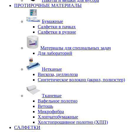
Пакеты и мешки для мусора
ПРОТИРОЧНЫЕ МАТЕРИАЛЫ
Бумажные
Салфетки в пачках
Салфетки в рулоне
Материалы для специальных задач
Для лабораторий
Нетканые
Вискоза, целлюлоза
Синтетическое волокно (акрил, полиэстер)
Тканевые
Вафельное полотно
Ветошь
Микрофибра
Хлопчатобумажные
Холстопрошивное полотно (ХПП)
САЛФЕТКИ