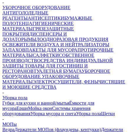
-
УБОРОЧНОЕ ОБОРУДОВАНИЕ
АНТИГОЛОЛЕДНЫЕ
РЕАГЕНТЫ
АНТИСЕПТИКИ
БУМАЖНЫЕ
ПОЛОТЕНЦА
ГИГИЕНИЧЕСКИЕ
МАТЕРИАЛЫ
ГРЯЗЕЗАЩИТНЫЕ
ПОКРЫТИЯ
ДИСПЕНСЕРЫ И
ДОЗАТОРЫ
МЫЛО
ОДНОРАЗОВАЯ ПРОДУКЦИЯ
ОСВЕЖИТЕЛИ ВОЗДУХА И НЕЙТРАЛИЗАТОРЫ
ЗАПАХОВ
ПАКЕТЫ ДЛЯ МУСОРА
ПРОТИРОЧНЫЕ
МАТЕРИАЛЫ
САЛФЕТКИ
СОБСТВЕННОЕ
ПРОИЗВОДСТВО
СРЕДСТВА ИНДИВИДУАЛЬНОЙ
ЗАЩИТЫ
ТОВАРЫ ДЛЯ ГОСТИНИЦ И
РЕСТОРАНОВ
ТУАЛЕТНАЯ БУМАГА
УБОРОЧНОЕ
ОБОРУДОВАНИЕ
УПАКОВОЧНЫЕ
МАТЕРИАЛЫ
ЭЛЕКТРОСУШИТЕЛИ, ФЕНЫ
ЧИСТЯЩИЕ
И МОЮЩИЕ СРЕДСТВА
-
Уборка пола
Губки для кухни и ванной/мытья
Ёмкости для
мусора
Ерши
Мойка окон
Системы хранения
оборудования
Уборка мусора и снега
Уборка пола
Щетки
-
МОПы
Ведра
Держатели МОПов (флаундеры, кентукки)
Держатели