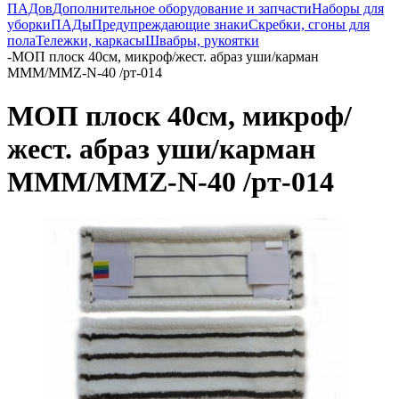
ПАДов
Дополнительное оборудование и запчасти
Наборы для
уборки
ПАДы
Предупреждающие знаки
Скребки, сгоны для
пола
Тележки, каркасы
Швабры, рукоятки
-
МОП плоск 40см, микроф/жест. абраз уши/карман
MMM/MMZ-N-40 /рт-014
МОП плоск 40см, микроф/
жест. абраз уши/карман
MMM/MMZ-N-40 /рт-014