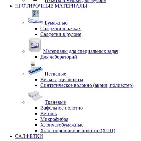
Пакеты и мешки для мусора
ПРОТИРОЧНЫЕ МАТЕРИАЛЫ
Бумажные
Салфетки в пачках
Салфетки в рулоне
Материалы для специальных задач
Для лабораторий
Нетканые
Вискоза, целлюлоза
Синтетическое волокно (акрил, полиэстер)
Тканевые
Вафельное полотно
Ветошь
Микрофибра
Хлопчатобумажные
Холстопрошивное полотно (ХПП)
САЛФЕТКИ