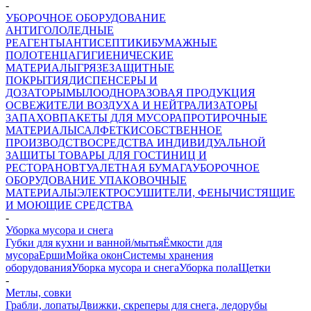
-
УБОРОЧНОЕ ОБОРУДОВАНИЕ
АНТИГОЛОЛЕДНЫЕ
РЕАГЕНТЫ
АНТИСЕПТИКИ
БУМАЖНЫЕ
ПОЛОТЕНЦА
ГИГИЕНИЧЕСКИЕ
МАТЕРИАЛЫ
ГРЯЗЕЗАЩИТНЫЕ
ПОКРЫТИЯ
ДИСПЕНСЕРЫ И
ДОЗАТОРЫ
МЫЛО
ОДНОРАЗОВАЯ ПРОДУКЦИЯ
ОСВЕЖИТЕЛИ ВОЗДУХА И НЕЙТРАЛИЗАТОРЫ
ЗАПАХОВ
ПАКЕТЫ ДЛЯ МУСОРА
ПРОТИРОЧНЫЕ
МАТЕРИАЛЫ
САЛФЕТКИ
СОБСТВЕННОЕ
ПРОИЗВОДСТВО
СРЕДСТВА ИНДИВИДУАЛЬНОЙ
ЗАЩИТЫ
ТОВАРЫ ДЛЯ ГОСТИНИЦ И
РЕСТОРАНОВ
ТУАЛЕТНАЯ БУМАГА
УБОРОЧНОЕ
ОБОРУДОВАНИЕ
УПАКОВОЧНЫЕ
МАТЕРИАЛЫ
ЭЛЕКТРОСУШИТЕЛИ, ФЕНЫ
ЧИСТЯЩИЕ
И МОЮЩИЕ СРЕДСТВА
-
Уборка мусора и снега
Губки для кухни и ванной/мытья
Ёмкости для
мусора
Ерши
Мойка окон
Системы хранения
оборудования
Уборка мусора и снега
Уборка пола
Щетки
-
Метлы, совки
Грабли, лопаты
Движки, скреперы для снега, ледорубы