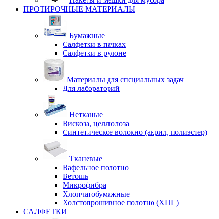
Пакеты и мешки для мусора
ПРОТИРОЧНЫЕ МАТЕРИАЛЫ
Бумажные
Салфетки в пачках
Салфетки в рулоне
Материалы для специальных задач
Для лабораторий
Нетканые
Вискоза, целлюлоза
Синтетическое волокно (акрил, полиэстер)
Тканевые
Вафельное полотно
Ветошь
Микрофибра
Хлопчатобумажные
Холстопрошивное полотно (ХПП)
САЛФЕТКИ