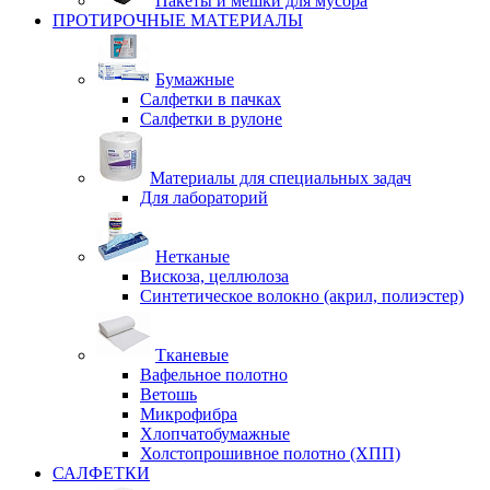
Пакеты и мешки для мусора
ПРОТИРОЧНЫЕ МАТЕРИАЛЫ
Бумажные
Салфетки в пачках
Салфетки в рулоне
Материалы для специальных задач
Для лабораторий
Нетканые
Вискоза, целлюлоза
Синтетическое волокно (акрил, полиэстер)
Тканевые
Вафельное полотно
Ветошь
Микрофибра
Хлопчатобумажные
Холстопрошивное полотно (ХПП)
САЛФЕТКИ