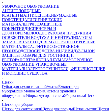
-
УБОРОЧНОЕ ОБОРУДОВАНИЕ
АНТИГОЛОЛЕДНЫЕ
РЕАГЕНТЫ
АНТИСЕПТИКИ
БУМАЖНЫЕ
ПОЛОТЕНЦА
ГИГИЕНИЧЕСКИЕ
МАТЕРИАЛЫ
ГРЯЗЕЗАЩИТНЫЕ
ПОКРЫТИЯ
ДИСПЕНСЕРЫ И
ДОЗАТОРЫ
МЫЛО
ОДНОРАЗОВАЯ ПРОДУКЦИЯ
ОСВЕЖИТЕЛИ ВОЗДУХА И НЕЙТРАЛИЗАТОРЫ
ЗАПАХОВ
ПАКЕТЫ ДЛЯ МУСОРА
ПРОТИРОЧНЫЕ
МАТЕРИАЛЫ
САЛФЕТКИ
СОБСТВЕННОЕ
ПРОИЗВОДСТВО
СРЕДСТВА ИНДИВИДУАЛЬНОЙ
ЗАЩИТЫ
ТОВАРЫ ДЛЯ ГОСТИНИЦ И
РЕСТОРАНОВ
ТУАЛЕТНАЯ БУМАГА
УБОРОЧНОЕ
ОБОРУДОВАНИЕ
УПАКОВОЧНЫЕ
МАТЕРИАЛЫ
ЭЛЕКТРОСУШИТЕЛИ, ФЕНЫ
ЧИСТЯЩИЕ
И МОЮЩИЕ СРЕДСТВА
-
Щетки
Губки для кухни и ванной/мытья
Ёмкости для
мусора
Ерши
Мойка окон
Системы хранения
оборудования
Уборка мусора и снега
Уборка пола
Щетки
-
Щетки для уборки
Щетки для сантехники
Щетки для посуды
Щетки сметки
Щетки