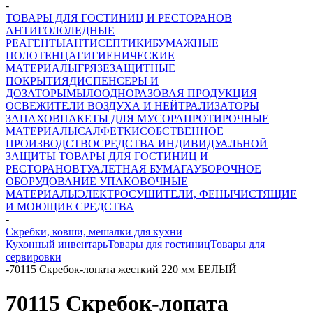
-
ТОВАРЫ ДЛЯ ГОСТИНИЦ И РЕСТОРАНОВ
АНТИГОЛОЛЕДНЫЕ
РЕАГЕНТЫ
АНТИСЕПТИКИ
БУМАЖНЫЕ
ПОЛОТЕНЦА
ГИГИЕНИЧЕСКИЕ
МАТЕРИАЛЫ
ГРЯЗЕЗАЩИТНЫЕ
ПОКРЫТИЯ
ДИСПЕНСЕРЫ И
ДОЗАТОРЫ
МЫЛО
ОДНОРАЗОВАЯ ПРОДУКЦИЯ
ОСВЕЖИТЕЛИ ВОЗДУХА И НЕЙТРАЛИЗАТОРЫ
ЗАПАХОВ
ПАКЕТЫ ДЛЯ МУСОРА
ПРОТИРОЧНЫЕ
МАТЕРИАЛЫ
САЛФЕТКИ
СОБСТВЕННОЕ
ПРОИЗВОДСТВО
СРЕДСТВА ИНДИВИДУАЛЬНОЙ
ЗАЩИТЫ
ТОВАРЫ ДЛЯ ГОСТИНИЦ И
РЕСТОРАНОВ
ТУАЛЕТНАЯ БУМАГА
УБОРОЧНОЕ
ОБОРУДОВАНИЕ
УПАКОВОЧНЫЕ
МАТЕРИАЛЫ
ЭЛЕКТРОСУШИТЕЛИ, ФЕНЫ
ЧИСТЯЩИЕ
И МОЮЩИЕ СРЕДСТВА
-
Скребки, ковши, мешалки для кухни
Кухонный инвентарь
Товары для гостиниц
Товары для
сервировки
-
70115 Скребок-лопата жесткий 220 мм БЕЛЫЙ
70115 Скребок-лопата