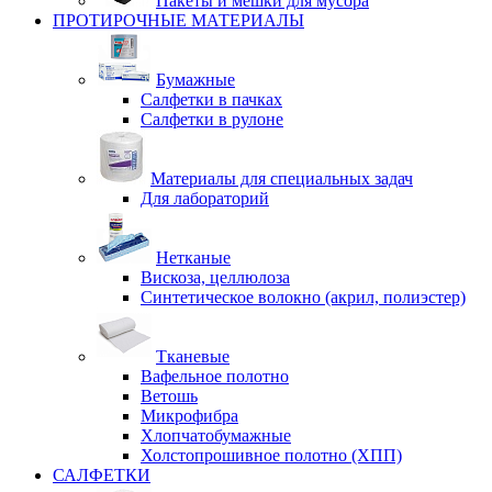
Пакеты и мешки для мусора
ПРОТИРОЧНЫЕ МАТЕРИАЛЫ
Бумажные
Салфетки в пачках
Салфетки в рулоне
Материалы для специальных задач
Для лабораторий
Нетканые
Вискоза, целлюлоза
Синтетическое волокно (акрил, полиэстер)
Тканевые
Вафельное полотно
Ветошь
Микрофибра
Хлопчатобумажные
Холстопрошивное полотно (ХПП)
САЛФЕТКИ