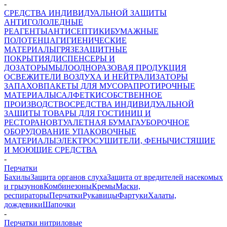
-
СРЕДСТВА ИНДИВИДУАЛЬНОЙ ЗАЩИТЫ
АНТИГОЛОЛЕДНЫЕ
РЕАГЕНТЫ
АНТИСЕПТИКИ
БУМАЖНЫЕ
ПОЛОТЕНЦА
ГИГИЕНИЧЕСКИЕ
МАТЕРИАЛЫ
ГРЯЗЕЗАЩИТНЫЕ
ПОКРЫТИЯ
ДИСПЕНСЕРЫ И
ДОЗАТОРЫ
МЫЛО
ОДНОРАЗОВАЯ ПРОДУКЦИЯ
ОСВЕЖИТЕЛИ ВОЗДУХА И НЕЙТРАЛИЗАТОРЫ
ЗАПАХОВ
ПАКЕТЫ ДЛЯ МУСОРА
ПРОТИРОЧНЫЕ
МАТЕРИАЛЫ
САЛФЕТКИ
СОБСТВЕННОЕ
ПРОИЗВОДСТВО
СРЕДСТВА ИНДИВИДУАЛЬНОЙ
ЗАЩИТЫ
ТОВАРЫ ДЛЯ ГОСТИНИЦ И
РЕСТОРАНОВ
ТУАЛЕТНАЯ БУМАГА
УБОРОЧНОЕ
ОБОРУДОВАНИЕ
УПАКОВОЧНЫЕ
МАТЕРИАЛЫ
ЭЛЕКТРОСУШИТЕЛИ, ФЕНЫ
ЧИСТЯЩИЕ
И МОЮЩИЕ СРЕДСТВА
-
Перчатки
Бахилы
Защита органов слуха
Защита от вредителей насекомых
и грызунов
Комбинезоны
Кремы
Маски,
респираторы
Перчатки
Рукавицы
Фартуки
Халаты,
дождевики
Шапочки
-
Перчатки нитриловые