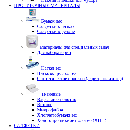
Пакеты и мешки для мусора
ПРОТИРОЧНЫЕ МАТЕРИАЛЫ
Бумажные
Салфетки в пачках
Салфетки в рулоне
Материалы для специальных задач
Для лабораторий
Нетканые
Вискоза, целлюлоза
Синтетическое волокно (акрил, полиэстер)
Тканевые
Вафельное полотно
Ветошь
Микрофибра
Хлопчатобумажные
Холстопрошивное полотно (ХПП)
САЛФЕТКИ