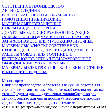
-
СОБСТВЕННОЕ ПРОИЗВОДСТВО
АНТИГОЛОЛЕДНЫЕ
РЕАГЕНТЫ
АНТИСЕПТИКИ
БУМАЖНЫЕ
ПОЛОТЕНЦА
ГИГИЕНИЧЕСКИЕ
МАТЕРИАЛЫ
ГРЯЗЕЗАЩИТНЫЕ
ПОКРЫТИЯ
ДИСПЕНСЕРЫ И
ДОЗАТОРЫ
МЫЛО
ОДНОРАЗОВАЯ ПРОДУКЦИЯ
ОСВЕЖИТЕЛИ ВОЗДУХА И НЕЙТРАЛИЗАТОРЫ
ЗАПАХОВ
ПАКЕТЫ ДЛЯ МУСОРА
ПРОТИРОЧНЫЕ
МАТЕРИАЛЫ
САЛФЕТКИ
СОБСТВЕННОЕ
ПРОИЗВОДСТВО
СРЕДСТВА ИНДИВИДУАЛЬНОЙ
ЗАЩИТЫ
ТОВАРЫ ДЛЯ ГОСТИНИЦ И
РЕСТОРАНОВ
ТУАЛЕТНАЯ БУМАГА
УБОРОЧНОЕ
ОБОРУДОВАНИЕ
УПАКОВОЧНЫЕ
МАТЕРИАЛЫ
ЭЛЕКТРОСУШИТЕЛИ, ФЕНЫ
ЧИСТЯЩИЕ
И МОЮЩИЕ СРЕДСТВА
-
Мыло - крем
Пищевые производства и средства для кухни
Средства для
специализированных задач
Мыло жидкое
Средства для мытья
стёкол
Средства для посудомоечных машин
Средство для
стирки
Средство для мытья посуды
Универсальное моющее
средство
Чистящие средства для сантехники
-
КИНДЛИ.рф крем-мыло жидкое Олива с перламутром 500мл.