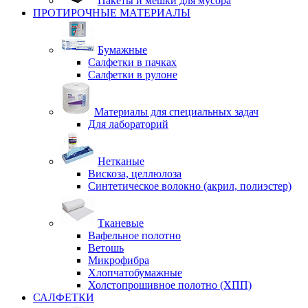
Пакеты и мешки для мусора
ПРОТИРОЧНЫЕ МАТЕРИАЛЫ
Бумажные
Салфетки в пачках
Салфетки в рулоне
Материалы для специальных задач
Для лабораторий
Нетканые
Вискоза, целлюлоза
Синтетическое волокно (акрил, полиэстер)
Тканевые
Вафельное полотно
Ветошь
Микрофибра
Хлопчатобумажные
Холстопрошивное полотно (ХПП)
САЛФЕТКИ