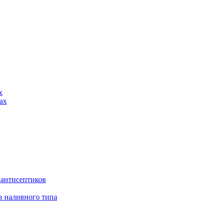
х
ах
 антисептиков
в наливного типа