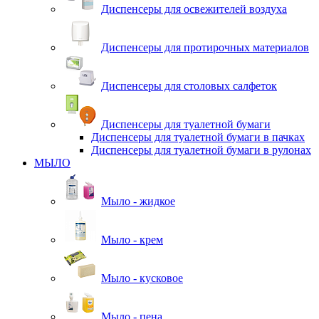
Диспенсеры для освежителей воздуха
Диспенсеры для протирочных материалов
Диспенсеры для столовых салфеток
Диспенсеры для туалетной бумаги
Диспенсеры для туалетной бумаги в пачках
Диспенсеры для туалетной бумаги в рулонах
МЫЛО
Мыло - жидкое
Мыло - крем
Мыло - кусковое
Мыло - пена