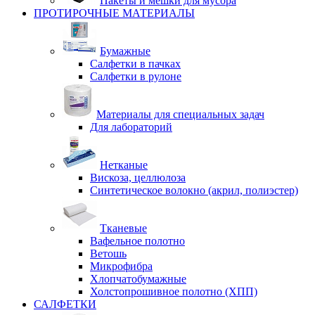
Пакеты и мешки для мусора
ПРОТИРОЧНЫЕ МАТЕРИАЛЫ
Бумажные
Салфетки в пачках
Салфетки в рулоне
Материалы для специальных задач
Для лабораторий
Нетканые
Вискоза, целлюлоза
Синтетическое волокно (акрил, полиэстер)
Тканевые
Вафельное полотно
Ветошь
Микрофибра
Хлопчатобумажные
Холстопрошивное полотно (ХПП)
САЛФЕТКИ