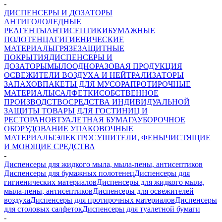
-
ДИСПЕНСЕРЫ И ДОЗАТОРЫ
АНТИГОЛОЛЕДНЫЕ
РЕАГЕНТЫ
АНТИСЕПТИКИ
БУМАЖНЫЕ
ПОЛОТЕНЦА
ГИГИЕНИЧЕСКИЕ
МАТЕРИАЛЫ
ГРЯЗЕЗАЩИТНЫЕ
ПОКРЫТИЯ
ДИСПЕНСЕРЫ И
ДОЗАТОРЫ
МЫЛО
ОДНОРАЗОВАЯ ПРОДУКЦИЯ
ОСВЕЖИТЕЛИ ВОЗДУХА И НЕЙТРАЛИЗАТОРЫ
ЗАПАХОВ
ПАКЕТЫ ДЛЯ МУСОРА
ПРОТИРОЧНЫЕ
МАТЕРИАЛЫ
САЛФЕТКИ
СОБСТВЕННОЕ
ПРОИЗВОДСТВО
СРЕДСТВА ИНДИВИДУАЛЬНОЙ
ЗАЩИТЫ
ТОВАРЫ ДЛЯ ГОСТИНИЦ И
РЕСТОРАНОВ
ТУАЛЕТНАЯ БУМАГА
УБОРОЧНОЕ
ОБОРУДОВАНИЕ
УПАКОВОЧНЫЕ
МАТЕРИАЛЫ
ЭЛЕКТРОСУШИТЕЛИ, ФЕНЫ
ЧИСТЯЩИЕ
И МОЮЩИЕ СРЕДСТВА
-
Диспенсеры для жидкого мыла, мыла-пены, антисептиков
Диспенсеры для бумажных полотенец
Диспенсеры для
гигиенических материалов
Диспенсеры для жидкого мыла,
мыла-пены, антисептиков
Диспенсеры для освежителей
воздуха
Диспенсеры для протирочных материалов
Диспенсеры
для столовых салфеток
Диспенсеры для туалетной бумаги
-