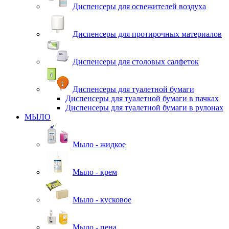
Диспенсеры для освежителей воздуха
Диспенсеры для протирочных материалов
Диспенсеры для столовых салфеток
Диспенсеры для туалетной бумаги
Диспенсеры для туалетной бумаги в пачках
Диспенсеры для туалетной бумаги в рулонах
МЫЛО
Мыло - жидкое
Мыло - крем
Мыло - кусковое
Мыло - пена