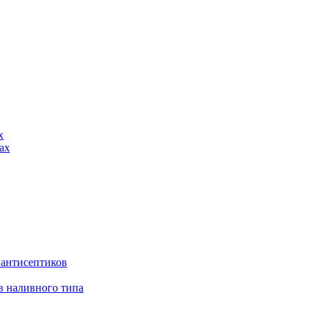
х
ах
 антисептиков
в наливного типа