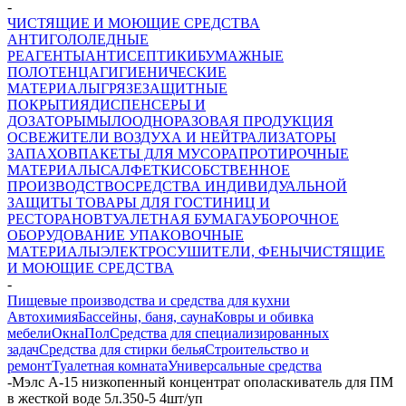
-
ЧИСТЯЩИЕ И МОЮЩИЕ СРЕДСТВА
АНТИГОЛОЛЕДНЫЕ
РЕАГЕНТЫ
АНТИСЕПТИКИ
БУМАЖНЫЕ
ПОЛОТЕНЦА
ГИГИЕНИЧЕСКИЕ
МАТЕРИАЛЫ
ГРЯЗЕЗАЩИТНЫЕ
ПОКРЫТИЯ
ДИСПЕНСЕРЫ И
ДОЗАТОРЫ
МЫЛО
ОДНОРАЗОВАЯ ПРОДУКЦИЯ
ОСВЕЖИТЕЛИ ВОЗДУХА И НЕЙТРАЛИЗАТОРЫ
ЗАПАХОВ
ПАКЕТЫ ДЛЯ МУСОРА
ПРОТИРОЧНЫЕ
МАТЕРИАЛЫ
САЛФЕТКИ
СОБСТВЕННОЕ
ПРОИЗВОДСТВО
СРЕДСТВА ИНДИВИДУАЛЬНОЙ
ЗАЩИТЫ
ТОВАРЫ ДЛЯ ГОСТИНИЦ И
РЕСТОРАНОВ
ТУАЛЕТНАЯ БУМАГА
УБОРОЧНОЕ
ОБОРУДОВАНИЕ
УПАКОВОЧНЫЕ
МАТЕРИАЛЫ
ЭЛЕКТРОСУШИТЕЛИ, ФЕНЫ
ЧИСТЯЩИЕ
И МОЮЩИЕ СРЕДСТВА
-
Пищевые производства и средства для кухни
Автохимия
Бассейны, баня, сауна
Ковры и обивка
мебели
Окна
Пол
Средства для специализированных
задач
Средства для стирки белья
Строительство и
ремонт
Туалетная комната
Универсальные средства
-
Мэлс А-15 низкопенный концентрат ополаскиватель для ПМ
в жесткой воде 5л.350-5 4шт/уп