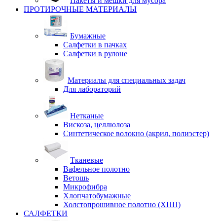
Пакеты и мешки для мусора
ПРОТИРОЧНЫЕ МАТЕРИАЛЫ
Бумажные
Салфетки в пачках
Салфетки в рулоне
Материалы для специальных задач
Для лабораторий
Нетканые
Вискоза, целлюлоза
Синтетическое волокно (акрил, полиэстер)
Тканевые
Вафельное полотно
Ветошь
Микрофибра
Хлопчатобумажные
Холстопрошивное полотно (ХПП)
САЛФЕТКИ