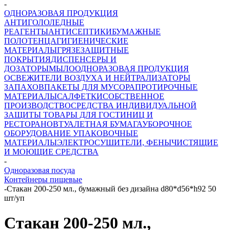
-
ОДНОРАЗОВАЯ ПРОДУКЦИЯ
АНТИГОЛОЛЕДНЫЕ
РЕАГЕНТЫ
АНТИСЕПТИКИ
БУМАЖНЫЕ
ПОЛОТЕНЦА
ГИГИЕНИЧЕСКИЕ
МАТЕРИАЛЫ
ГРЯЗЕЗАЩИТНЫЕ
ПОКРЫТИЯ
ДИСПЕНСЕРЫ И
ДОЗАТОРЫ
МЫЛО
ОДНОРАЗОВАЯ ПРОДУКЦИЯ
ОСВЕЖИТЕЛИ ВОЗДУХА И НЕЙТРАЛИЗАТОРЫ
ЗАПАХОВ
ПАКЕТЫ ДЛЯ МУСОРА
ПРОТИРОЧНЫЕ
МАТЕРИАЛЫ
САЛФЕТКИ
СОБСТВЕННОЕ
ПРОИЗВОДСТВО
СРЕДСТВА ИНДИВИДУАЛЬНОЙ
ЗАЩИТЫ
ТОВАРЫ ДЛЯ ГОСТИНИЦ И
РЕСТОРАНОВ
ТУАЛЕТНАЯ БУМАГА
УБОРОЧНОЕ
ОБОРУДОВАНИЕ
УПАКОВОЧНЫЕ
МАТЕРИАЛЫ
ЭЛЕКТРОСУШИТЕЛИ, ФЕНЫ
ЧИСТЯЩИЕ
И МОЮЩИЕ СРЕДСТВА
-
Одноразовая посуда
Контейнеры пищевые
-
Стакан 200-250 мл., бумажный без дизайна d80*d56*h92 50
шт/уп
Стакан 200-250 мл.,