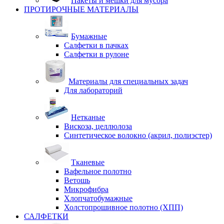
Пакеты и мешки для мусора
ПРОТИРОЧНЫЕ МАТЕРИАЛЫ
Бумажные
Салфетки в пачках
Салфетки в рулоне
Материалы для специальных задач
Для лабораторий
Нетканые
Вискоза, целлюлоза
Синтетическое волокно (акрил, полиэстер)
Тканевые
Вафельное полотно
Ветошь
Микрофибра
Хлопчатобумажные
Холстопрошивное полотно (ХПП)
САЛФЕТКИ